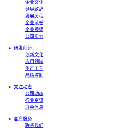
企业文化
领导致辞
发展历程
企业荣誉
企业视频
公司实力
研发创新
创新文化
应用领域
生产工艺
品质控制
关注动态
公司动态
行业资讯
展会信息
客户服务
联系我们