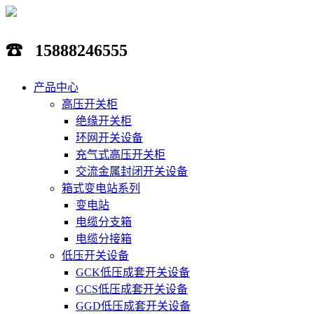
☎ 15888246555
产品中心
高压开关柜
绝缘开关柜
环网开关设备
充气式高压开关柜
交流金属封闭开关设备
箱式变电站系列
变电站
电缆分支箱
电缆分接箱
低压开关设备
GCK低压成套开关设备
GCS低压成套开关设备
GGD低压成套开关设备