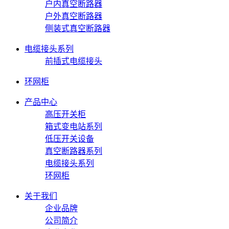
户内真空断路器
户外真空断路器
侧装式真空断路器
电缆接头系列
前插式电缆接头
环网柜
产品中心
高压开关柜
箱式变电站系列
低压开关设备
真空断路器系列
电缆接头系列
环网柜
关于我们
企业品牌
公司简介