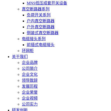
MNS低压成套开关设备
真空断路器系列
负荷开关系列
户内真空断路器
户外真空断路器
侧装式真空断路器
电缆接头系列
前插式电缆接头
环网柜
关于我们
企业品牌
公司简介
企业文化
领导致辞
发展历程
企业荣誉
企业视频
公司实力
研发创新